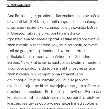
organizacijah
.
Ana Rotter se je s problematiko enakosti spolov začela
ukvarjati leta 2011, ko je dobila nagrado nacionalnega
programa »Za ženske v znanosti«, ki ga izvajata L’Oreal
in Unesco. Takrat je prvič postala medijsko
izpostavljena ter začela opažati razlike med obravnavo
znanstvenic in znanstvenikov, ne le po spolu, temveč
tudi po geografski pripadnosti oziroma tem, ali
prihajajo iz tako imenovane Vzhodne ali Zahodne
Evrope. Nekajkrat je javno nastopila s svojim mnenjem,
v odgovor pa dobila, da tovrstna aktivnost ne pritiče
znanstvenici in ni kompatibilna z znanstveno
odličnostjo. To je ni ustavilo, vključila se je v več
različnih projektov, ki se ukvarjajo z iskanjem rešitev za
družbene neenakosti. Rotter je izpostavila, da Evropska
komisija trenutno podpira še nekaj sorodnih projektov,
ki iščejo rešitev za odpravo neenakosti med spoloma,