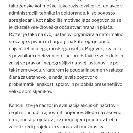
tako ženske kot moške, tako raziskovalce kot delavce v
administraciji, tehnike in doktorande, ki so pogosto
spregledani. Kot najboljša motivacija za pogovor, pa se
je izkazala vse-človeška obča stvar: hrana in pijača.
Rotter je tako na svoji ustanovi organizirala neformalno
srečanje s pivom in burgerji, na katerega je prišlo
največ tehničnega, moškega osebja. Pogovor je začela
s povabilom udeležencem, naj predstavijo svoje delo in
zakaj so prav oni nepogrešljivi na svoji ustanovi; le po
takšnem uvodu, v katerem je poudarila pomen vsakega
člana za ustanovo, je nadaljevala pogovor o
problematiki enakosti spolov in pridobila presenetljivo
veliko somišljenikov.
Končni izziv je nadzor in evaluacija akcijskih načrtov –
če jih ni, ni tudi trajnostnih prijemov. Glede na časovno
omejenost projektov, je z merjenjem prijemov treba
začeti sredi projekta in vzpostaviti možnost za