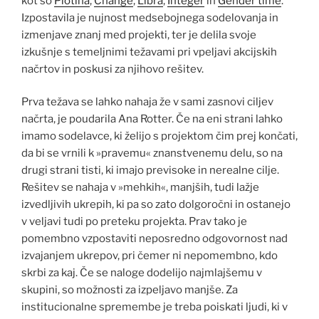
kot so
Plotina
,
Change
,
Libra
,
Integer
in
Gender time
.
Izpostavila je nujnost medsebojnega sodelovanja in
izmenjave znanj med projekti, ter je delila svoje
izkušnje s temeljnimi težavami pri vpeljavi akcijskih
načrtov in poskusi za njihovo rešitev.
Prva težava se lahko nahaja že v sami zasnovi ciljev
načrta, je poudarila Ana Rotter. Če na eni strani lahko
imamo sodelavce, ki želijo s projektom čim prej končati,
da bi se vrnili k »pravemu« znanstvenemu delu, so na
drugi strani tisti, ki imajo previsoke in nerealne cilje.
Rešitev se nahaja v »mehkih«, manjših, tudi lažje
izvedljivih ukrepih, ki pa so zato dolgoročni in ostanejo
v veljavi tudi po preteku projekta. Prav tako je
pomembno vzpostaviti neposredno odgovornost nad
izvajanjem ukrepov, pri čemer ni nepomembno, kdo
skrbi za kaj. Če se naloge dodelijo najmlajšemu v
skupini, so možnosti za izpeljavo manjše. Za
institucionalne spremembe je treba poiskati ljudi, ki v