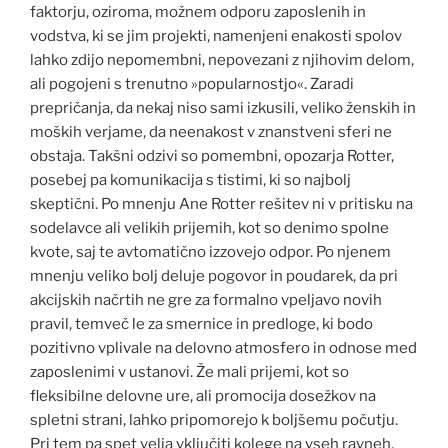
faktorju, oziroma, možnem odporu zaposlenih in
vodstva, ki se jim projekti, namenjeni enakosti spolov
lahko zdijo nepomembni, nepovezani z njihovim delom,
ali pogojeni s trenutno »popularnostjo«. Zaradi
prepričanja, da nekaj niso sami izkusili, veliko ženskih in
moških verjame, da neenakost v znanstveni sferi ne
obstaja. Takšni odzivi so pomembni, opozarja Rotter,
posebej pa komunikacija s tistimi, ki so najbolj
skeptični. Po mnenju Ane Rotter rešitev ni v pritisku na
sodelavce ali velikih prijemih, kot so denimo spolne
kvote, saj te avtomatično izzovejo odpor. Po njenem
mnenju veliko bolj deluje pogovor in poudarek, da pri
akcijskih načrtih ne gre za formalno vpeljavo novih
pravil, temveč le za smernice in predloge, ki bodo
pozitivno vplivale na delovno atmosfero in odnose med
zaposlenimi v ustanovi. Že mali prijemi, kot so
fleksibilne delovne ure, ali promocija dosežkov na
spletni strani, lahko pripomorejo k boljšemu počutju.
Pri tem pa spet velja vključiti kolege na vseh ravneh,