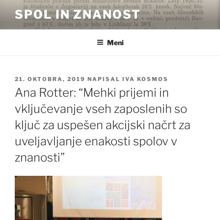
Skoči
SPOL IN ZNANOST
na
vsebino
Meni
OBJAVLJENO
21. OKTOBRA, 2019
NAPISAL
IVA KOSMOS
DNE
Ana Rotter: “Mehki prijemi in
vključevanje vseh zaposlenih so
ključ za uspešen akcijski načrt za
uveljavljanje enakosti spolov v
znanosti”