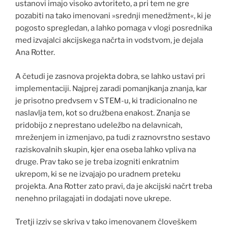
ustanovi imajo visoko avtoriteto, a pri tem ne gre
pozabiti na tako imenovani »srednji menedžment«, ki je
pogosto spregledan, a lahko pomaga v vlogi posrednika
med izvajalci akcijskega načrta in vodstvom, je dejala
Ana Rotter.
A četudi je zasnova projekta dobra, se lahko ustavi pri
implementaciji. Najprej zaradi pomanjkanja znanja, kar
je prisotno predvsem v STEM-u, ki tradicionalno ne
naslavlja tem, kot so družbena enakost. Znanja se
pridobijo z neprestano udeležbo na delavnicah,
mreženjem in izmenjavo, pa tudi z raznovrstno sestavo
raziskovalnih skupin, kjer ena oseba lahko vpliva na
druge. Prav tako se je treba izogniti enkratnim
ukrepom, ki se ne izvajajo po uradnem preteku
projekta. Ana Rotter zato pravi, da je akcijski načrt treba
nenehno prilagajati in dodajati nove ukrepe.
Tretji izziv se skriva v tako imenovanem človeškem