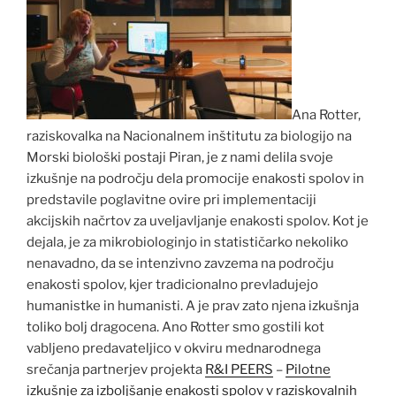
Ana Rotter,
raziskovalka na Nacionalnem inštitutu za biologijo na
Morski biološki postaji Piran, je z nami delila svoje
izkušnje na področju dela promocije enakosti spolov in
predstavile poglavitne ovire pri implementaciji
akcijskih načrtov za uveljavljanje enakosti spolov. Kot je
dejala, je za mikrobiologinjo in statističarko nekoliko
nenavadno, da se intenzivno zavzema na področju
enakosti spolov, kjer tradicionalno prevladujejo
humanistke in humanisti. A je prav zato njena izkušnja
toliko bolj dragocena. Ano Rotter smo gostili kot
vabljeno predavateljico v okviru mednarodnega
srečanja partnerjev projekta
R&I PEERS
–
Pilotne
izkušnje za izboljšanje enakosti spolov v raziskovalnih