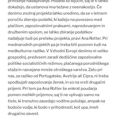
prihodnje nadaljevanje. Podatki so ključni, saj le ti lahko
dokažejo, da ustanova ima težave z neenakostjo. Če
denimo znotraj projekta lahko uredimo, da se v letnem
poročilu zberejo podatki, ki kažejo na povezavo med
plačilom, zaposlovalnimi praksami, napredovanjem in
družbenim spolom, se lahko zbiranje podatkov
nadaljuje tudi po preteku projekta, pravi Ana Rotter. Pri
mednarodnih projektih pa je treba biti pozoren tudi na
medkulturne razlike. V Vzhodni Evropi denimo ni veliko
gospodinj, predvsem zaradi dediščine zaposlovalne
politike socialističnih režimov, plačanega porodniškega
staža in razvejane mreže otroškega varstva. Zato pri
nas, za razliko od Portugalske, Avstrije ali Cipra, ni treba
spodbujati zaposlovanje žensk, in so na vrsti drugačni
prijemi. Pri tem pa Ana Rotter še enkrat poudarja
pomen mehkih prijemov, saj ti ne vplivajo samo na
tiste, ki trenutno zasedajo vodilne položaje, ampak na
bodoče vodje, ki bodo v prihodnosti, kot upa, imeli
drugačno zavest.